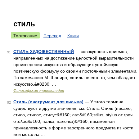
стиль
Толкование
Перевод
Книги
СТИЛЬ ХУДОЖЕСТВЕННЫЙ
— совокупность приемов,
91
направленных на достижение целостной выразительности
произведения искусства и образующих устойчивую
поэтическую формулу со своими постоянными элементами.
По замечанию М. Шапиро, «стиль не есть то, чем обладает
искусство,&#8230; …
Философская энциклопедия
Стиль (инструмент для письма)
— У этого термина
92
существуют и другие значения, см. Стиль. Стиль (писало,
стило, стилос, стилус&#160; лат.&#160;stilus, stylus от греч.
στόλος&#160; палка, палочка)&#160; письменная
принадлежность в форме заостренного предмета из кости
или металла …