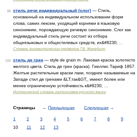
стиль речи индивидуальный (слог)
— Стиль,
99
основанный на индивидуальном использовании форм
слова, самих лексем, уходящий корнями в языковую
синонимию, порождающую речевую синонимию. Слог как
индивидуальный стиль речи состоит из отбора
общеязыковых и общестилевых средств, их&#8230; …
Словарь лингвистических терминов Т.В. Жеребило
стиль де грен
— style de grain m. Лаковая краска золотисто
100
желтого цвета. Стиль де грен (краска). Гиеллис Тариф 1857.
Желтые растительные краски лаки, позднее называемые на
Западе стил де гренами &LT;так&GT;, имеют более или
менее ограниченную устойчивость к&#8230; …
Исторический словарь галлицизмов русского языка
Страницы
←
Предыдущая
Следующая
→
1
2
3
4
5
6
7
8
9
10
11
12
13