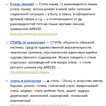
Стиль (языка)
— Стиль языка, 1) разновидность языка
96
(стиль языка), используемая в какой либо типичной
социальной ситуации ‒ в быту, в семье, в официально
деловой сфере и т.д. ‒ и отличающаяся от др.
разновидностей того же языка чертами лексики,
грамматики,&#8230; …
Большая советская энциклопедия
СТИЛЬ (в искусстве)
— СТИЛЬ, общность образной
97
системы, средств художественной выразительности,
творческих приемов, обусловленная единством идейно
художественного содержания. Можно говорить о стиле
отдельных произведений или жанра (напр., о стиле
русского романа сер.&#8230; …
Энциклопедический словарь
стиль в искусстве
— ▲ стиль ↑ (быть) в, искусство ампир.
98
барокко. рококо. готика, готический стиль. мавританский
стиль. модерн. стиль мебели: буль. жакоб. ордера:
дорический. ионический. коринфский. тосканский.
композитный …
Идеографический словарь русского языка